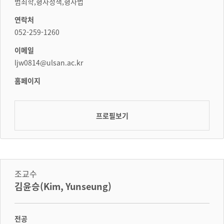
범죄학,형사정책,형사법
연락처
052-259-1260
이메일
ljw0814@ulsan.ac.kr
홈페이지
프로필보기
조교수
김윤승(Kim, Yunseung)
전공