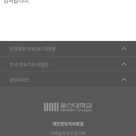
감사합니다.
■인문대학
단과대학/학부(과)/대학원
▷국어국문학부
공동기기센터
부서/부속기관/사업단
▷영어영문학과
공학교육혁신센터
건강가정지원센터
관련사이트
▷일본어·일본학과
과학영재교육원
교수협의회
▷중국어·중국학과
교무처교직팀
구내(경남)은행
▷프랑스어·프랑스학과
국어문화원
노동조합
▷스페인·중남미학과
국제교류처
생명윤리위원회
개인정보처리방침
▷역사·문화학과
기초과학연구소
이메일무단수집거부
온라인 기술거래 플랫폼