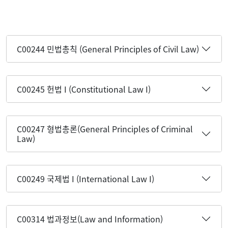
C00244 민법총칙 (General Principles of Civil Law)
C00245 헌법 I (Constitutional Law I)
C00247 형법총론(General Principles of Criminal
Law)
C00249 국제법 I (International Law I)
C00314 법과정보(Law and Information)