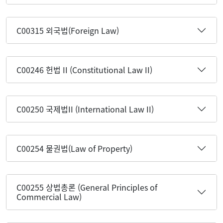
C00315 외국법(Foreign Law)
C00246 헌법 II (Constitutional Law II)
C00250 국제법II (International Law II)
C00254 물권법(Law of Property)
C00255 상법총론 (General Principles of
Commercial Law)