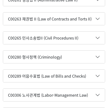
C00263 채권법 II (Law of Contracts and Torts II)
C00265 민사소송법II (Civil Procedures II)
C00280 형사정책 (Criminology)
C00289 어음수표법 (Law of Bills and Checks)
C00306 노사관계법 (Labor-Management Law)