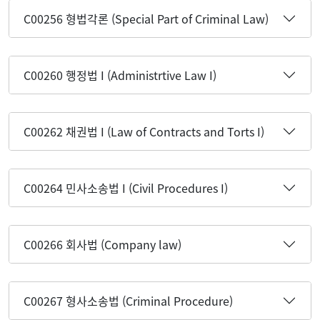
C00256 형법각론 (Special Part of Criminal Law)
C00260 행정법 I (Administrtive Law I)
C00262 채권법 I (Law of Contracts and Torts I)
C00264 민사소송법 I (Civil Procedures I)
C00266 회사법 (Company law)
C00267 형사소송법 (Criminal Procedure)