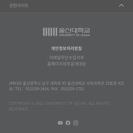
건강가정지원센터
관련사이트
▷일본어·일본학과
과학영재교육원
교수협의회
▷중국어·중국학과
교무처교직팀
구내(경남)은행
▷프랑스어·프랑스학과
국어문화원
노동조합
▷스페인·중남미학과
국제교류처
생명윤리위원회
개인정보처리방침
▷역사·문화학과
기초과학연구소
이메일무단수집거부
온라인 기술거래 플랫폼
▷철학·상담학과
홈페이지의무공개대상
물리BK 미래혁신응집물질물리인재교육연구단
울산대신문
■사회과학대학
메이커스페이스
울산대학교 총동문회
(44610) 울산광역시 남구 대학로 93 울산대학교 사회과학관 15호관 415
▷사회과학부
호/ TEL : 052)259-2414, FAX : 052)259-1701
미래기술혁신융합형인재양성센터
울산대학교병원
ㆍ경제학전공
반구대암각화유적보존연구소
COPYRIGHT © 2022 UNIVERSITY OF ULSAN. ALL RIGHTS
캠퍼스안전관리
ㆍ행정학전공
RESERVED.
보육교사교육원
UCLASS
ㆍ국제관계학전공
산학연협력선도대학육성사업(LINC3.0)사업단
ㆍ사회·복지학전공