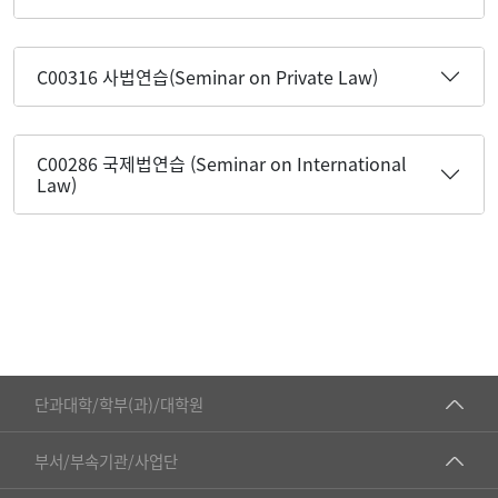
C00316 사법연습(Seminar on Private Law)
C00286 국제법연습 (Seminar on International
Law)
■인문대학
단과대학/학부(과)/대학원
▷국어국문학부
공동기기센터
부서/부속기관/사업단
▷영어영문학과
공학교육혁신센터