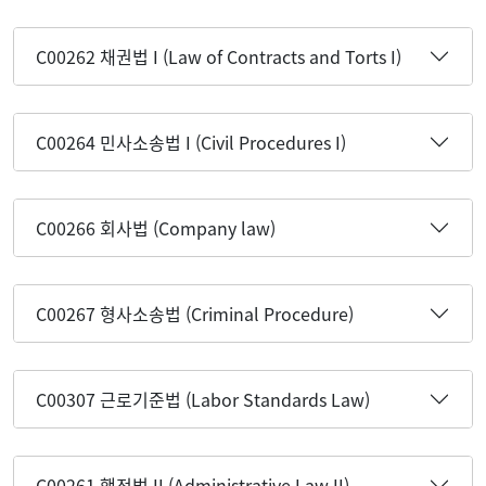
C00262 채권법 I (Law of Contracts and Torts I)
C00264 민사소송법 I (Civil Procedures I)
C00266 회사법 (Company law)
C00267 형사소송법 (Criminal Procedure)
C00307 근로기준법 (Labor Standards Law)
C00261 행정법 II (Administrative Law II)