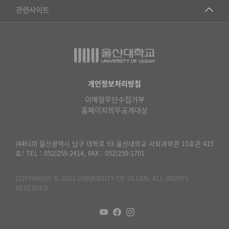
건강가정지원센터
관련사이트
▷일본어·일본학과
과학영재교육원
교수협의회
▷중국어·중국학과
교무처교직팀
구내(경남)은행
▷프랑스어·프랑스학과
국어문화원
노동조합
▷스페인·중남미학과
국제교류처
생명윤리위원회
개인정보처리방침
▷역사·문화학과
기초과학연구소
이메일무단수집거부
온라인 기술거래 플랫폼
▷철학·상담학과
홈페이지의무공개대상
물리BK 미래혁신응집물질물리인재교육연구단
울산대신문
■사회과학대학
메이커스페이스
울산대학교 총동문회
(44610) 울산광역시 남구 대학로 93 울산대학교 사회과학관 15호관 415
▷사회과학부
호/ TEL : 052)259-2414, FAX : 052)259-1701
미래기술혁신융합형인재양성센터
울산대학교병원
ㆍ경제학전공
반구대암각화유적보존연구소
COPYRIGHT © 2022 UNIVERSITY OF ULSAN. ALL RIGHTS
캠퍼스안전관리
ㆍ행정학전공
RESERVED.
보육교사교육원
UCLASS
ㆍ국제관계학전공
산학연협력선도대학육성사업(LINC3.0)사업단
ㆍ사회·복지학전공