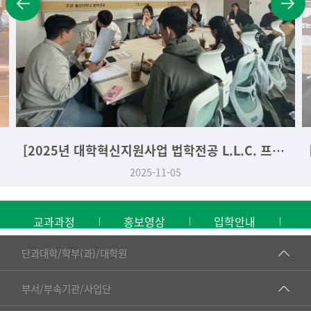
[2025년 대학혁신지원사업 법학전공 L.L.C. 프로그램] 법학라운드테이블 - 박준혁 교수 편 (2025. 11. 04.)
5
2025-09-25
교과과정
홍보영상
입학안내
■인문대학
단과대학/학부(과)/대학원
▷국어국문학부
공동기기센터
부서/부속기관/사업단
▷영어영문학과
공학교육혁신센터