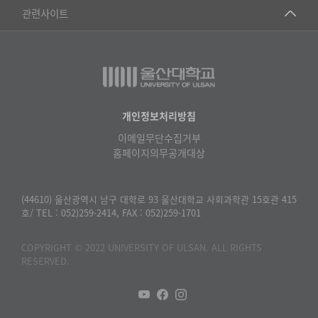
건강가정지원센터
관련사이트
▷일본어·일본학과
과학영재교육원
교수협의회
▷중국어·중국학과
교무처교직팀
구내(경남)은행
▷프랑스어·프랑스학과
국어문화원
노동조합
▷스페인·중남미학과
국제교류처
생명윤리위원회
개인정보처리방침
▷역사·문화학과
기초과학연구소
이메일무단수집거부
온라인 기술거래 플랫폼
▷철학·상담학과
홈페이지의무공개대상
물리BK 미래혁신응집물질물리인재교육연구단
울산대신문
■사회과학대학
메이커스페이스
울산대학교 총동문회
(44610) 울산광역시 남구 대학로 93 울산대학교 사회과학관 15호관 415
▷사회과학부
호/ TEL : 052)259-2414, FAX : 052)259-1701
미래기술혁신융합형인재양성센터
울산대학교병원
ㆍ경제학전공
반구대암각화유적보존연구소
COPYRIGHT © 2022 UNIVERSITY OF ULSAN. ALL RIGHTS
캠퍼스안전관리
ㆍ행정학전공
RESERVED.
보육교사교육원
UCLASS
ㆍ국제관계학전공
산학연협력선도대학육성사업(LINC3.0)사업단
ㆍ사회·복지학전공