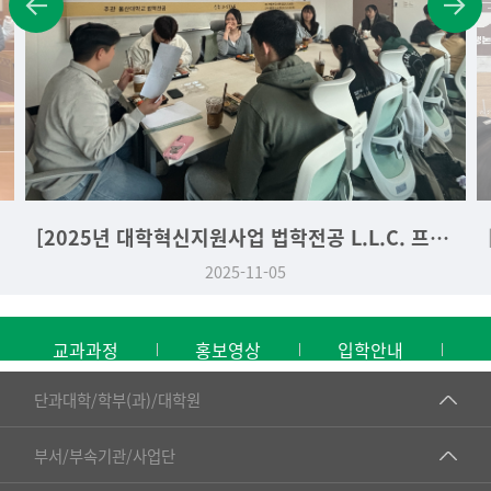
[2025년 대학혁신지원사업 법학전공 L.L.C. 프로그램] 법학라운드테이블 - 박준혁 교수 편 (2025. 11. 04.)
2025-11-05
교과과정
홍보영상
입학안내
■인문대학
단과대학/학부(과)/대학원
▷국어국문학부
공동기기센터
부서/부속기관/사업단
▷영어영문학과
공학교육혁신센터