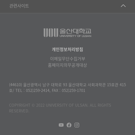
건강가정지원센터
관련사이트
▷일본어·일본학과
과학영재교육원
교수협의회
▷중국어·중국학과
교무처교직팀
구내(경남)은행
▷프랑스어·프랑스학과
국어문화원
노동조합
▷스페인·중남미학과
국제교류처
생명윤리위원회
개인정보처리방침
▷역사·문화학과
기초과학연구소
이메일무단수집거부
온라인 기술거래 플랫폼
▷철학·상담학과
홈페이지의무공개대상
물리BK 미래혁신응집물질물리인재교육연구단
울산대신문
■사회과학대학
메이커스페이스
울산대학교 총동문회
(44610) 울산광역시 남구 대학로 93 울산대학교 사회과학관 15호관 415
▷사회과학부
호/ TEL : 052)259-2414, FAX : 052)259-1701
미래기술혁신융합형인재양성센터
울산대학교병원
ㆍ경제학전공
반구대암각화유적보존연구소
COPYRIGHT © 2022 UNIVERSITY OF ULSAN. ALL RIGHTS
캠퍼스안전관리
ㆍ행정학전공
RESERVED.
보육교사교육원
UCLASS
ㆍ국제관계학전공
산학연협력선도대학육성사업(LINC3.0)사업단
ㆍ사회·복지학전공