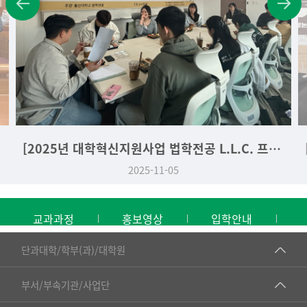
[2025년 대학혁신지원사업 법학전공 L.L.C. 프로그램] 법학라운드테이블 - 박준혁 교수 편 (2025. 11. 04.)
2025-11-05
교과과정
홍보영상
입학안내
■인문대학
단과대학/학부(과)/대학원
▷국어국문학부
공동기기센터
부서/부속기관/사업단
▷영어영문학과
공학교육혁신센터