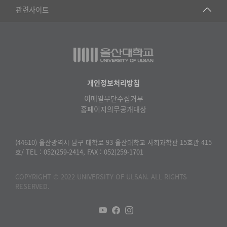
건강가정지원센터
관련사이트
▷일본어·일본학과
과학영재교육원
교수협의회
▷중국어·중국학과
교무처교직팀
구내(경남)은행
▷프랑스어·프랑스학과
국어문화원
노동조합
▷스페인·중남미학과
국제교류처
생명윤리위원회
개인정보처리방침
▷역사·문화학과
기초과학연구소
이메일무단수집거부
온라인 기술거래 플랫폼
▷철학·상담학과
홈페이지의무공개대상
물리BK 미래혁신응집물질물리인재교육연구단
울산대신문
■사회과학대학
메이커스페이스
울산대학교 총동문회
(44610) 울산광역시 남구 대학로 93 울산대학교 사회과학관 15호관 415
▷사회과학부
호/ TEL : 052)259-2414, FAX : 052)259-1701
미래기술혁신융합형인재양성센터
울산대학교병원
ㆍ경제학전공
반구대암각화유적보존연구소
COPYRIGHT © 2022 UNIVERSITY OF ULSAN. ALL RIGHTS
캠퍼스안전관리
ㆍ행정학전공
RESERVED.
보육교사교육원
UCLASS
ㆍ국제관계학전공
산학연협력선도대학육성사업(LINC3.0)사업단
ㆍ사회·복지학전공