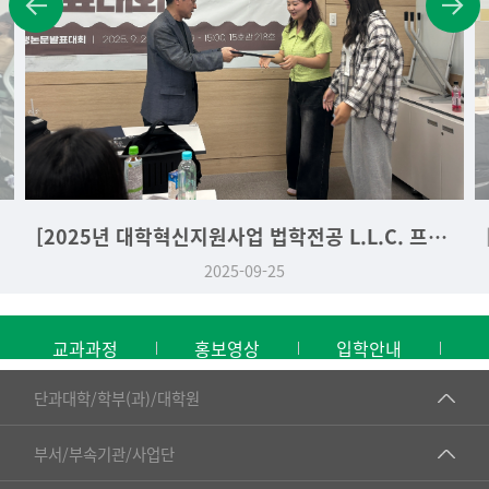
[2025년 대학혁신지원사업 법학전공 L.L.C. 프로그램] Law-잇다 학생논문발표대회 (2025. 09. 25.)
2025-09-25
교과과정
홍보영상
입학안내
■인문대학
단과대학/학부(과)/대학원
▷국어국문학부
공동기기센터
부서/부속기관/사업단
▷영어영문학과
공학교육혁신센터