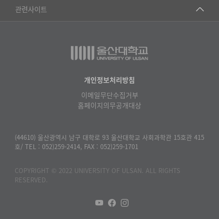
건강가정지원센터
관련사이트
▷일본어·일본학과
과학영재교육원
교수협의회
▷중국어·중국학과
교무처교직팀
구내(경남)은행
▷프랑스어·프랑스학과
국어문화원
노동조합
▷스페인·중남미학과
국제교류처
생명윤리위원회
개인정보처리방침
▷역사·문화학과
기초과학연구소
이메일무단수집거부
온라인 기술거래 플랫폼
▷철학·상담학과
홈페이지의무공개대상
물리BK 미래혁신응집물질물리인재교육연구단
울산대신문
■사회과학대학
메이커스페이스
울산대학교 총동문회
(44610) 울산광역시 남구 대학로 93 울산대학교 사회과학관 15호관 415
▷사회과학부
호/ TEL : 052)259-2414, FAX : 052)259-1701
미래기술혁신융합형인재양성센터
울산대학교병원
ㆍ경제학전공
반구대암각화유적보존연구소
COPYRIGHT © 2022 UNIVERSITY OF ULSAN. ALL RIGHTS
캠퍼스안전관리
ㆍ행정학전공
RESERVED.
보육교사교육원
UCLASS
ㆍ국제관계학전공
산학연협력선도대학육성사업(LINC3.0)사업단
ㆍ사회·복지학전공