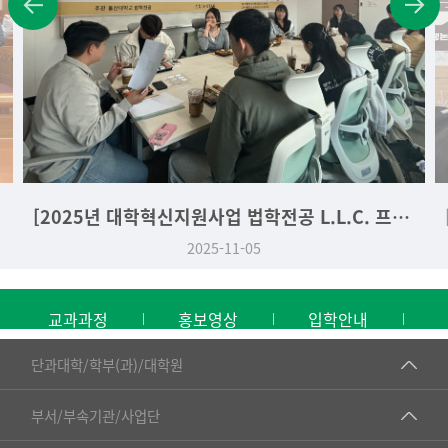
[2025년 대학혁신지원사업 법학전공 L.L.C. 프로그램] 법학라운드테이블 - 박준혁 교수 편 (2025. 11. 04.)
2025-11-05
교과과정
홍보영상
입학안내
■인문대학
단과대학/학부(과)/대학원
▷국어국문학부
공동기기센터
부서/부속기관/사업단
▷영어영문학과
공학교육혁신센터